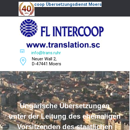
Direkt zum Seiteninhalt
FL Intercoop Übersetzungsdienst Moers
Menü überspringen
+49 2841 28053
info@trans.ruhr
Neuer Wall 2,
D-47441 Moers
Ungarische Übersetzungen
unter der Leitung des ehemaligen
Vorsitzenden des staatlichen