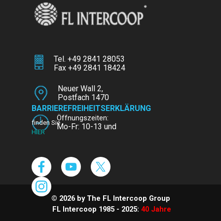
Tel. +49 2841 28053
Fax +49 2841 18424
Mobil: (+49) 176 803 833 70
info@trans.ruhr
bzw.
Neuer Wall 2,
info@fl-intercoop.de
Postfach 1470
D-47441 Moers,
BARRIEREFREIHEITSERKLÄRUNG
Nordrhein-Westfalen
Öffnungszeiten:
finden Sie
Mo-Fr: 10-13 und
HIER
Mo-Do: 15-18 Uhr
© 2026 by The FL Intercoop Group
FL Intercoop 1985 - 2025:
40 Jahre