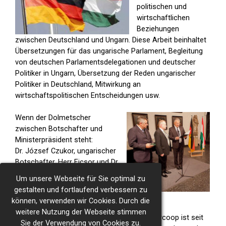
politischen und
wirtschaftlichen
Beziehungen
zwischen Deutschland und Ungarn. Diese Arbeit beinhaltet
Übersetzungen für das ungarische Parlament, Begleitung
von deutschen Parlamentsdelegationen und deutscher
Politiker in Ungarn, Übersetzung der Reden ungarischer
Politiker in Deutschland, Mitwirkung an
wirtschaftspolitischen Entscheidungen usw.
Wenn der Dolmetscher
zwischen Botschafter und
Ministerpräsident steht:
Dr. József Czukor, ungarischer
Botschafter, Herr Ficsor und Dr.
Zsolt Semjén, der
Um unsere Webseite für Sie optimal zu
stellvertretende
gestalten und fortlaufend verbessern zu
Ministerpräsident von Ungarn
können, verwenden wir Cookies. Durch die
weitere Nutzung der Webseite stimmen
FL Intercoop ist seit
Sie der Verwendung von Cookies zu.