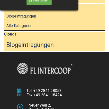
Einverstanden
Block überspringen Kategorien
Kategorien
Blogeintragungen
Alle Kategorien
Block überspringen Clouds
Clouds
Blogeintragungen
Tel. +49 2841 28053
Fax +49 2841 18424
Mobil: (+49) 176 803 833 70
info@trans.ruhr
bzw.
Neuer Wall 2,