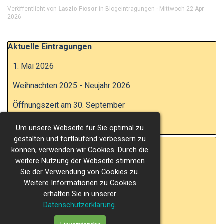
Veröffentlicht von
Laszlo Ficsor
in
Blogeintragungen
· Mittwoch 22 Apr
2026
Block überspringen Aktuelle Eintragungen
Aktuelle Eintragungen
1. Mai 2026
Weihnachten 2025 - Neujahr 2026
Öffnungszeit am 30. September
Kirmes 2025
Um unsere Webseite für Sie optimal zu
gestalten und fortlaufend verbessern zu
Block überspringen Eintragungen pro Monat
Eintragungen pro Monat
können, verwenden wir Cookies. Durch die
weitere Nutzung der Webseite stimmen
Apr 2026
Sie der Verwendung von Cookies zu.
Dez 2025
Weitere Informationen zu Cookies
erhalten Sie in unserer
Sep 2025
Datenschutzerklärung
.
Apr 2025